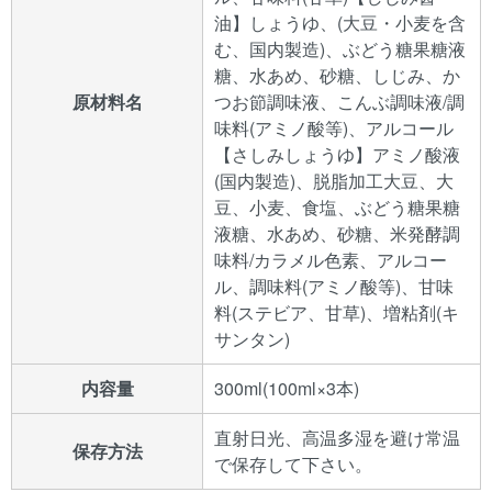
油】しょうゆ、(大豆・小麦を含
む、国内製造)、ぶどう糖果糖液
糖、水あめ、砂糖、しじみ、か
原材料名
つお節調味液、こんぶ調味液/調
味料(アミノ酸等)、アルコール
【さしみしょうゆ】アミノ酸液
(国内製造)、脱脂加工大豆、大
豆、小麦、食塩、ぶどう糖果糖
液糖、水あめ、砂糖、米発酵調
味料/カラメル色素、アルコー
ル、調味料(アミノ酸等)、甘味
料(ステビア、甘草)、増粘剤(キ
サンタン)
内容量
300ml(100ml×3本)
直射日光、高温多湿を避け常温
保存方法
で保存して下さい。