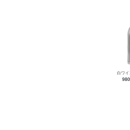
白ワイ
98