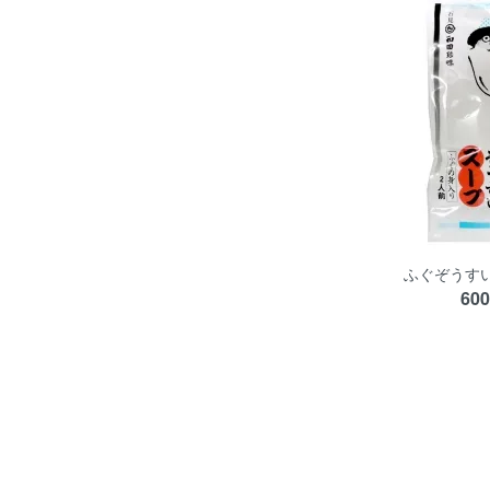
ふぐぞうす
60